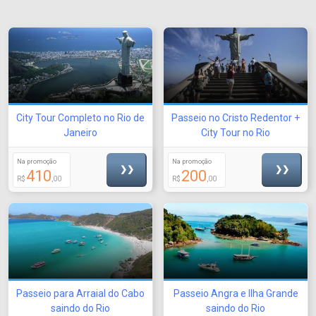
City Tour Completo no Rio de
Passeio no Cristo Redentor +
Janeiro
City Tour no Rio
Na promoção
Na promoção
❯❯
❯❯
410
200
R$
,00
R$
,00
Passeio para Arraial do Cabo
Passeio Angra e Ilha Grande
saindo do Rio
saindo do Rio