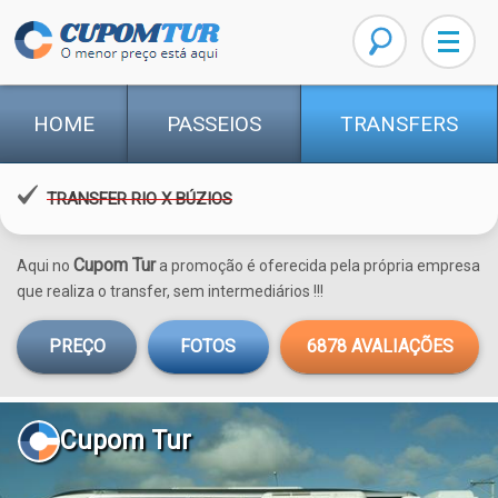
HOME
PASSEIOS
TRANSFERS
TRANSFER RIO X BÚZIOS
Cupom Tur
Aqui no
a promoção é oferecida pela própria empresa
que realiza o transfer, sem intermediários !!!
PREÇO
FOTOS
6878
AVALIAÇÕES
Cupom Tur