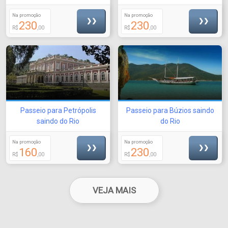
Na promoção
Na promoção
❯❯
❯❯
230
230
R$
,00
R$
,00
Passeio para Petrópolis
Passeio para Búzios saindo
saindo do Rio
do Rio
Na promoção
Na promoção
❯❯
❯❯
160
230
R$
,00
R$
,00
VEJA MAIS