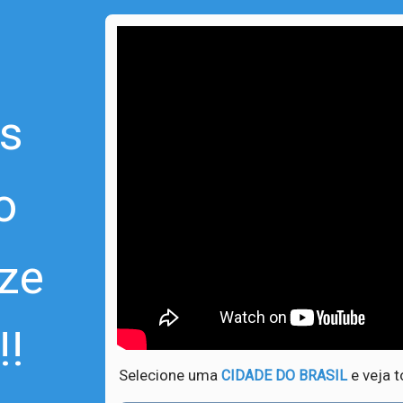
os
o
ize
!!
Selecione uma
e veja t
CIDADE DO BRASIL