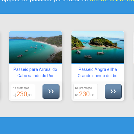
Passeio para Arraial do
Passeio Angra e Ilha
Cabo saindo do Rio
Grande saindo do Rio
Na promoção
Na promoção
❯❯
❯❯
230
230
R$
,00
R$
,00