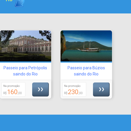
Passeio para Petrópolis
Passeio para Búzios
saindo do Rio
saindo do Rio
Na promoção
Na promoção
❯❯
❯❯
160
230
R$
,00
R$
,00