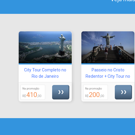
City Tour Completo no
Passeio no Cristo
Rio de Janeiro
Redentor + City Tour no
Rio
Na promoção
Na promoção
❯❯
❯❯
410
200
R$
,00
R$
,00