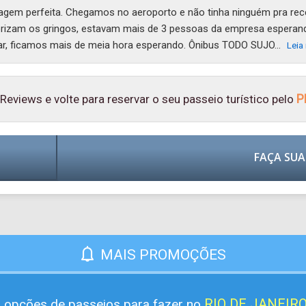
viagem perfeita. Chegamos no aeroporto e não tinha ninguém pra re
lorizam os gringos, estavam mais de 3 pessoas da empresa esperan
gar, ficamos mais de meia hora esperando. Ônibus TODO SUJO...
Leia
P
eviews e volte para reservar o seu passeio turístico pelo
FAÇA SUA
MAIS PROMOÇÕES
RIO DE JANEIRO
 opções de passeios para fazer no