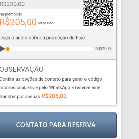
R$230,00
Na promoção
R$205,00
por pessoa
Ouça o áudio sobre a promoção de hoje
▶️
0:00
/
1:00
OBSERVAÇÃO
Confira as opções de contato
para gerar o código
promocional, envie pelo WhatsApp e reserve este
R$205,00
transfer por apenas
CONTATO PARA RESERVA