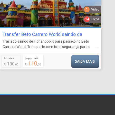
1
Vídeo
14
Fotos
Transfer Beto Carrero World saindo de
Florianópolis
Traslado saindo de Florianópolis para passeio no Beto
...
Carreiro World. Transporte com total segurança para o
maior Parque Multitemático do mundo.
Na promoção
Em média
SAIBA MAIS
110
130
R$
,00
R$
,00