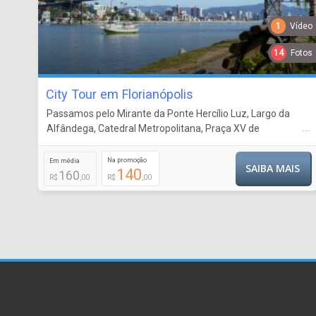
1
Vídeo
14
Fotos
City Tour em Florianópolis
Passamos pelo Mirante da Ponte Hercílio Luz, Largo da
...
Alfândega, Catedral Metropolitana, Praça XV de
Novembro, Palácio Cruz e Sousa, Morro das Sete Voltas,
Mirante Leste da ilha, Lagoa da Conceição, P
Na promoção
Em média
SAIBA MAIS
140
160
R$
,00
R$
,00