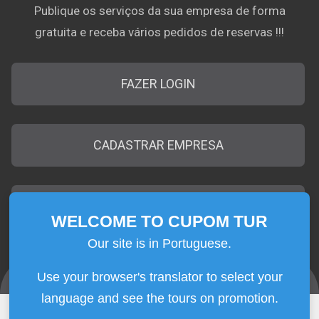
Publique os serviços da sua empresa de forma
gratuita e receba vários pedidos de reservas !!!
FAZER LOGIN
CADASTRAR EMPRESA
EMPRESAS CADASTRADAS
WELCOME TO CUPOM TUR
SEJA BEM-VINDO
CUPOM TUR
Aqui no
o desconto é oferecido pela
|
|
Contato
Quem Somos
Termos de Uso
Use your browser's translator to select your
própria empresa que realiza o passeio, sem passar
Plataforma de Cupons para Passeios no Brasil © 2026