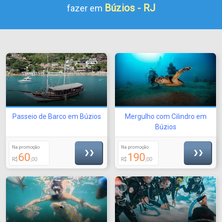
Búzios - RJ
fazer em
Passeio de Barco em Búzios
Mergulho com Cilindro em
Búzios
Na promoção
Na promoção
❯❯
❯❯
60
190
R$
,00
R$
,00