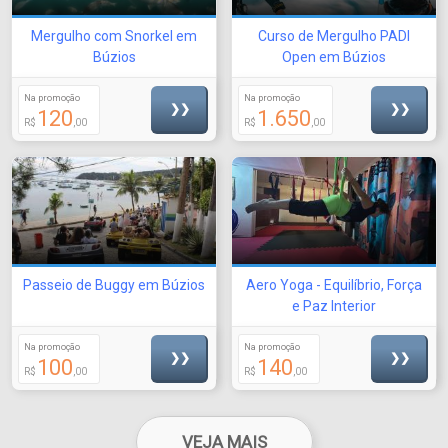
Mergulho com Snorkel em
Curso de Mergulho PADI
Búzios
Open em Búzios
Na promoção
Na promoção
❯❯
❯❯
120
1.650
R$
,00
R$
,00
Passeio de Buggy em Búzios
Aero Yoga - Equilíbrio, Força
e Paz Interior
Na promoção
Na promoção
❯❯
❯❯
100
140
R$
,00
R$
,00
VEJA MAIS