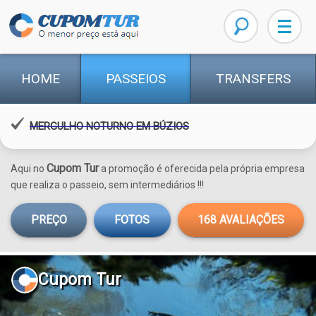
HOME
PASSEIOS
TRANSFERS
MERGULHO NOTURNO EM BÚZIOS
Cupom Tur
Aqui no
a promoção é oferecida pela própria empresa
que realiza o passeio, sem intermediários !!!
PREÇO
FOTOS
168
AVALIAÇÕES
Cupom Tur