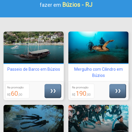
Búzios - RJ
fazer em
Passeio de Barco em Búzios
Mergulho com Cilindro em
Búzios
Na promoção
Na promoção
❯❯
❯❯
60
190
R$
,00
R$
,00