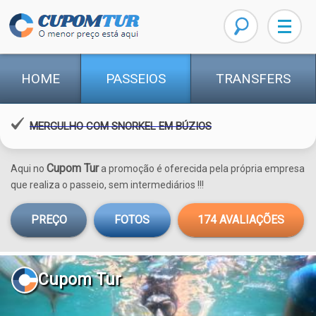
HOME
PASSEIOS
TRANSFERS
MERGULHO COM SNORKEL EM BÚZIOS
Cupom Tur
Aqui no
a promoção é oferecida pela própria empresa
que realiza o passeio, sem intermediários !!!
PREÇO
FOTOS
174
AVALIAÇÕES
Cupom Tur