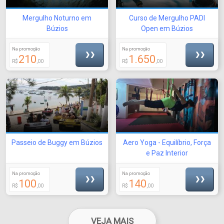
Mergulho Noturno em
Curso de Mergulho PADI
Búzios
Open em Búzios
Na promoção
Na promoção
❯❯
❯❯
210
1.650
R$
,00
R$
,00
Passeio de Buggy em Búzios
Aero Yoga - Equilíbrio, Força
e Paz Interior
Na promoção
Na promoção
❯❯
❯❯
100
140
R$
,00
R$
,00
VEJA MAIS