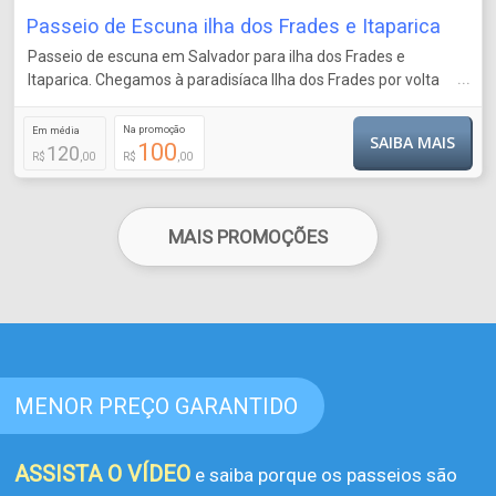
Passeio de Escuna ilha dos Frades e Itaparica
Passeio de escuna em Salvador para ilha dos Frades e
...
Itaparica. Chegamos à paradisíaca Ilha dos Frades por volta
das 09h30, onde você poderá aproveitar as águas cristalinas,
fazer fotos incríveis e cu
Na promoção
Em média
SAIBA MAIS
100
120
R$
,00
R$
,00
MAIS PROMOÇÕES
MENOR PREÇO GARANTIDO
ASSISTA O VÍDEO
e saiba porque os passeios são