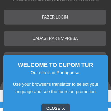
FAZER LOGIN
CADASTRAR EMPRESA
EMPRESAS CADASTRADAS
WELCOME TO CUPOM TUR
SEJA BEM-VINDO
CUPOM TUR
Aqui no
o desconto é oferecido pela
|
|
Contato
Quem Somos
Termos de Uso
Use your browser's translator to select your
própria empresa que realiza o passeio, sem passar
Plataforma de Cupons para Passeios no Brasil © 2026
por agências e outros revendedores !!!
CLOSE X